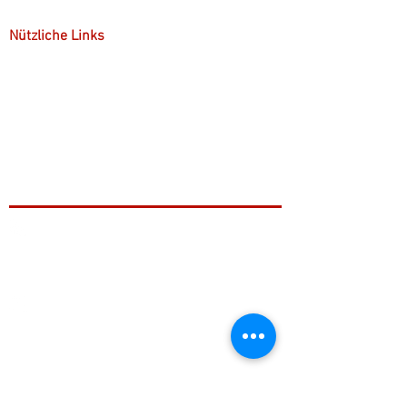
Nützliche Links
Kostenübernahme
Kontakt
Gruppenpsychotherapie
+49 221 9999 46 99
info@stefan-hofele.de