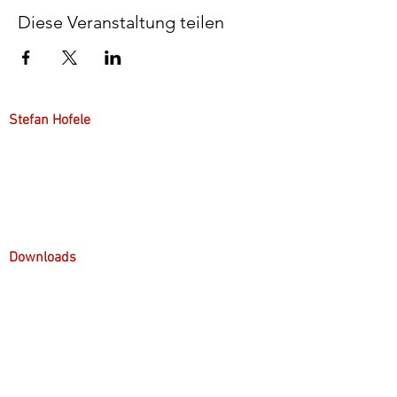
Diese Veranstaltung teilen
Stefan Hofele
Über mich
Arbeitsweise
Downloads
Präsentationen
Handouts
Anfahrt & Parken