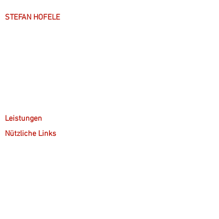
STEFAN HOFELE
Über mich
Arbeitsweise
Anfahrt & Parken
Leistungen
Nützliche Links
Kostenübernahme
Kontakt
Gruppenpsychotherapie