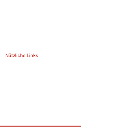
Nützliche Links
Kostenübernahme
Kontakt
Gruppenpsychotherapie