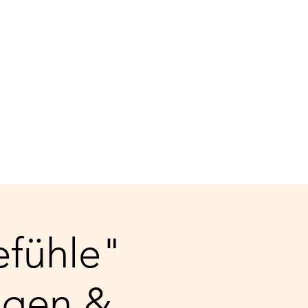
apie
Supervision
Termin buchen
fühle"
ngen &