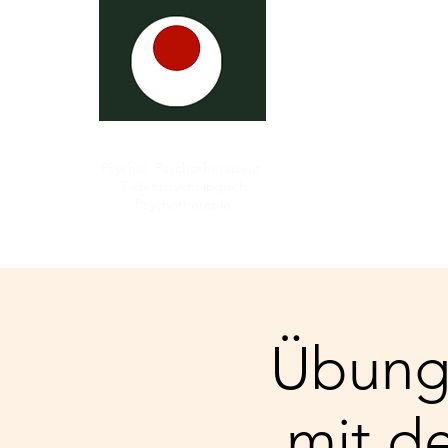
Über mich
Behandl
Psychol. Psychotherapeut
Tiefenpsychologisch
Psychotherapie
Übung
mit d