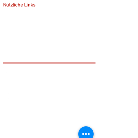
Nützliche Links
Kostenübernahme
Kontakt
Gruppenpsychotherapie
+49 221 9999 46 99
info@stefan-hofele.de