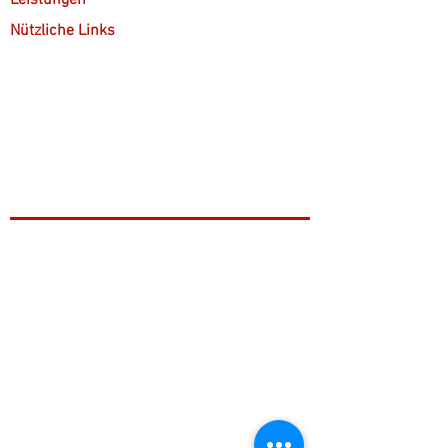
Leistungen
Nützliche Links
Kostenübernahme
Kontakt
Gruppenpsychotherapie
+49 221 9999 46 99
info@stefan-hofele.de