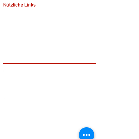
Nützliche Links
Kostenübernahme
Kontakt
Gruppenpsychotherapie
+49 221 9999 46 99
info@stefan-hofele.de