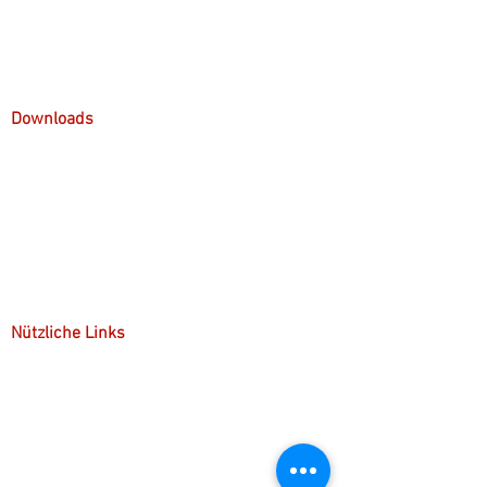
Über mich
Arbeitsweise
Downloads
Präsentationen
Handouts
Anfahrt & Parken
Nützliche Links
Kostenübernahme
Kontakt