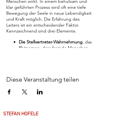
Menschen wirkt. In einem behutsam und
klar geführten Prozess wird oft eine tiefe
Bewegung der Seele in neue Lebendigkeit
und Kraft möglich. Die Erfahrung des
Leiters ist ein entscheidender Faktor.
Kennzeichnend sind drei Elemente.
Die Stellvertreter-Wahrnehmung
, das
Phänomen, dass fremde Menschen
ohne jede Vorinformation als
Stellvertreter in einer Aufstellung
durch Spüren und Fühlen in
Resonanz kommen mit dem, was in
der Seele auf den Menschen, den sie
Diese Veranstaltung teilen
vertreten, wirkt.
Der systemische Ansatz
, bei dem
nicht vor allem der einzelne Mensch
mitseiner persönlichen
Entwicklungsgeschichte, sondern das
Familiensystem mit seinen prägenden
STEFAN HOFELE
Bedingungen, Ereignissen und
internen Beziehungsqualitäten
Über mich
angeschaut wird.
Die phänomenologische Schau auf