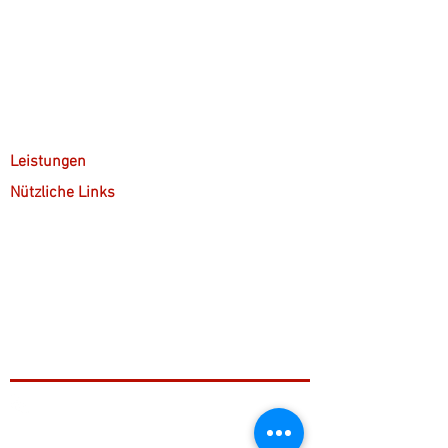
Über mich
Arbeitsweise
Anfahrt & Parken
Leistungen
Nützliche Links
Kostenübernahme
Kontakt
Gruppenpsychotherapie
+49 221 9999 46 99