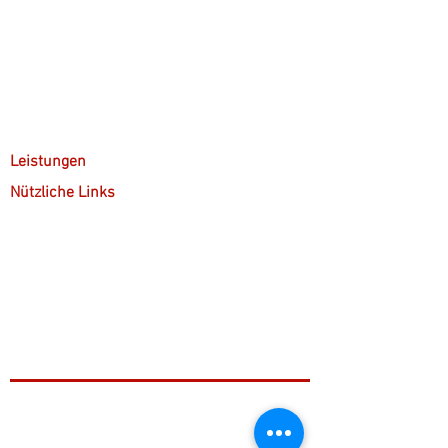
Über mich
Arbeitsweise
Anfahrt & Parken
Leistungen
Nützliche Links
Kostenübernahme
Kontakt
Gruppenpsychotherapie
+49 221 9999 46 99