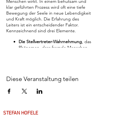
Menschen wirkt. In einem behutsam und
klar geführten Prozess wird oft eine tiefe
Bewegung der Seele in neue Lebendigkeit
und Kraft möglich. Die Erfahrung des
Leiters ist ein entscheidender Faktor.
Kennzeichnend sind drei Elemente.
Die Stellvertreter-Wahrnehmung
, das
Phänomen, dass fremde Menschen
ohne jede Vorinformation als
Stellvertreter in einer Aufstellung
durch Spüren und Fühlen in
Resonanz kommen mit dem, was in
der Seele auf den Menschen, den sie
Diese Veranstaltung teilen
vertreten, wirkt.
Der systemische Ansatz
, bei dem
nicht vor allem der einzelne Mensch
mitseiner persönlichen
Entwicklungsgeschichte, sondern das
Familiensystem mit seinen prägenden
STEFAN HOFELE
Bedingungen, Ereignissen und
internen Beziehungsqualitäten
Über mich
angeschaut wird.
Die phänomenologische Schau auf